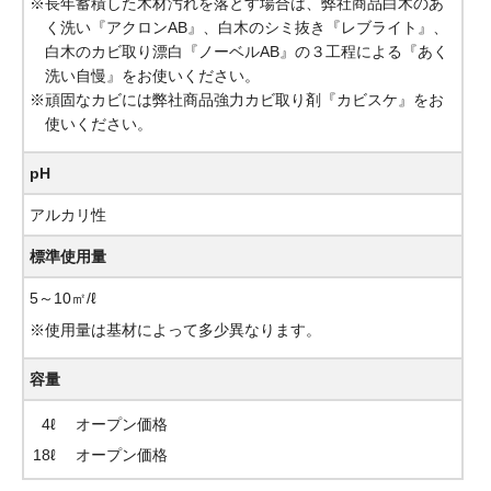
※長年蓄積した木材汚れを落とす場合は、弊社商品白木のあ
く洗い『アクロンAB』、白木のシミ抜き『レブライト』、
白木のカビ取り漂白『ノーベルAB』の３工程による『あく
洗い自慢』をお使いください。
※頑固なカビには弊社商品強力カビ取り剤『カビスケ』をお
使いください。
pH
アルカリ性
標準使用量
5～10㎡/ℓ
※使用量は基材によって多少異なります。
容量
4ℓ
オープン価格
18ℓ
オープン価格