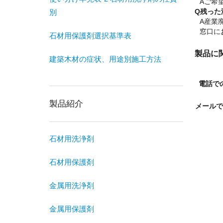
Aご希
Q残った
別
A産業
窓口に
石材用保護剤選択基準表
製品に
建築木材の症状、用途別施工方法
電話で
製品紹介
メール
石材用洗浄剤
石材用保護剤
金属用洗浄剤
金属用保護剤