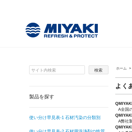
ホーム
よく
製品を探す
QMIY
A全国
QMIY
使い分け早見表-1 石材汚染の分類別
A弊社
QMIY
使い分け早見表-2 石材用洗浄剤の性質