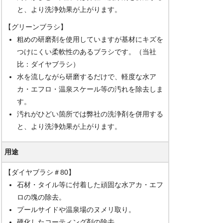
と、より洗浄効果が上がります。
【グリーンブラシ】
粗めの研磨剤を使用していますが基材にキズを
つけにくい柔軟性のあるブラシです。（当社
比：ダイヤブラシ）
水を流しながら研磨するだけで、軽度な水ア
カ・エフロ・温泉スケール等の汚れを除去しま
す。
汚れがひどい箇所では弊社の洗浄剤を併用する
と、より洗浄効果が上がります。
用途
【ダイヤブラシ＃80】
石材・タイル等に付着した頑固な水アカ・エフ
ロの塊の除去。
プールサイドや温泉場のヌメリ取り。
硬化したコーティング剤の除去。