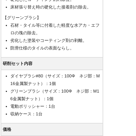
床材張り替え時の硬化した接着剤の除去。
【グリーンブラシ】
石材・タイル等に付着した軽度な水アカ・エフ
ロの塊の除去。
劣化した塗装やコーティング剤の剥離。
防滑仕様のタイルの表面ならし。
研削セット内容
ダイヤブラシ#80（サイズ：100Φ ネジ部：M
16金属製ナット）：1個
グリーンブラシ（サイズ：100Φ ネジ部：M1
6金属製ナット）：1個
電動ポリッシャー：1台
収納ケース：1台
価格